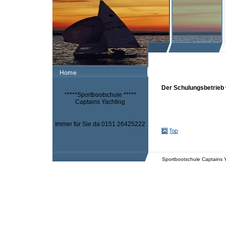
Der Schulungsbetrieb 
*****Sportbootschule *****
Captains Yachting
Immer für Sie da 0151 26425222
Sportbootschule Captains Y